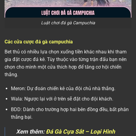
Luật chơi đá gà Campuchia
Các cửa cược đá gà campuchia
Bet thủ có nhiều lựa chọn xuống tiền khác nhau khi tham
gia đặt cược đá kê. Tùy thuộc vào từng trận đấu bạn nên
chọn cho mình một cửa thích hợp để tăng cơ hội chiến
thắng.
Meron: Dự đoán chiến kê của đội chủ nhà thắng.
Wala: Ngược lại với ở trên sẽ đặt cho đội khách.
BDD: Dành cho trường hợp hai bên đồng đều, bất phân
thắng bại.
Xem thêm:
Đá Gà Cựa Sắt – Loại Hình