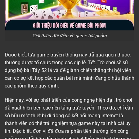
Giới thiệu đôi điều về game bài phỏm
Được biết, tựa game truyền thống này đã quá quen thuộc,
thường được tổ chức trong các dịp lễ, Tết. Trò chơi sẽ sử
dụng bộ bài Tây 52 lá và để giành chiến thắng thì hội viên
cần có sự kết hợp các quân bài mà mình đang ở hữu thành
các phỏm theo quy định.
Hiện nay, với sự phát triển của công nghệ hiện đại, trò chơi
đã xuất hiện trên các nền tảng trực tuyến. Theo đó, chỉ cần
sở hữu một thiết bị di động có kết nối mạng internet là
thành viên có thể trải nghiệm tựa game này tại nhà cái uy
tín. Đặc biệt, đơn vị đã đưa ra phần tiền thưởng lớn cùng
những ưu đãi hấp dẫn dành cho bet thủ yêu thích bộ môn