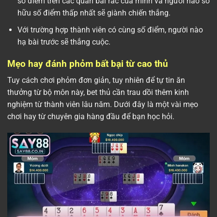
số điểm trên các quân bài rác của mình và người nào sở
hữu số điểm thấp nhất sẽ giành chiến thắng.
Với trường hợp thành viên có cùng số điểm, người nào
hạ bài trước sẽ thắng cuộc.
Mẹo hay đánh phỏm bất bại từ cao thủ
Tuy cách chơi phỏm đơn giản, tuy nhiên để tự tin ăn
thưởng từ bộ môn này, bet thủ cần trau dồi thêm kinh
nghiệm từ thành viên lâu năm. Dưới đây là một vài mẹo
chơi hay từ chuyên gia hàng đầu để bạn học hỏi.