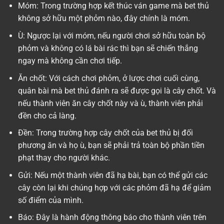
Móm: Trong trường hợp kết thúc ván game mà bet thủ
không sở hữu một phỏm nào, đây chính là móm.
Ù: Ngược lại với móm, nếu người chơi sở hữu toàn bộ
phỏm và không có lá bài rác thì bạn sẽ chiến thắng
ngay mà không cần chơi tiếp.
Ăn chốt: Với cách chơi phỏm, ở lược chơi cuối cùng,
quân bài mà bet thủ đánh ra sẽ được gọi là cây chốt. Và
nếu thành viên ăn cây chốt này và ù, thành viên phải
đền cho cả làng.
Đền: Trong trường hợp cây chốt của bet thủ bị đối
phương ăn và họ ù, bạn sẽ phải trả toàn bộ phần tiền
phạt thay cho người khác.
Gửi: Nếu một thành viên đã hạ bài, bạn có thể gửi các
cây còn lại khi chúng hợp với các phỏm đã hạ để giảm
số điểm của mình.
Báo: Đây là hành động thông báo cho thành viên trên