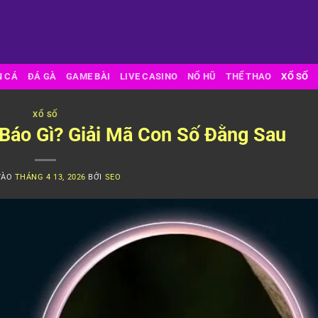
N CÁ
ĐÁ GÀ
GAME BÀI
LIVE CASINO
NỔ HŨ
THỂ THAO
XỔ SỐ
XỔ SỐ
Báo Gì? Giải Mã Con Số Đằng Sau
VÀO
THÁNG 4 13, 2026
BỞI
SEO