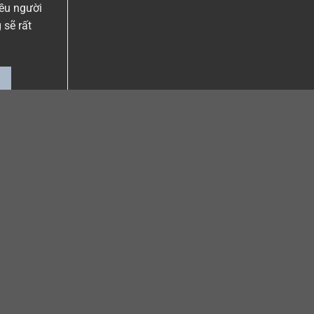
Về
iều người
Động
 sẽ rất
Vật